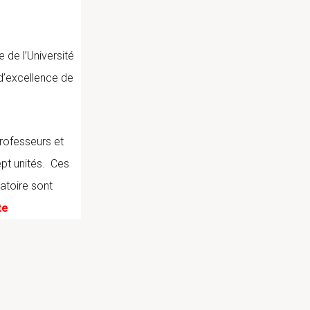
 de l’Université
d’excellence de
rofesseurs et
pt unités. Ces
ratoire sont
te