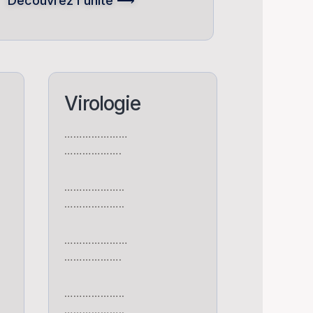
Découvrez l'unité ⟶
Virologie
…………………
……………….
………………..
………………..
…………………
……………….
………………..
………………..