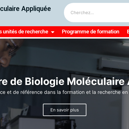
culaire Appliquée
s unités de recherche
Programme de formation
le, nous pouvons faire bri
rche en médecine tropicale
agriculture en Afrique
𝐮 𝐡𝐚𝐮𝐭 𝐂𝐨𝐥𝐥𝐞̀𝐠𝐞 𝐝𝐞𝐬 𝐛𝐨𝐮𝐫𝐬𝐢𝐞𝐫𝐬 𝐢𝐧𝐭𝐞𝐫𝐧𝐚𝐭𝐢𝐨𝐧𝐚𝐮𝐱 𝐝𝐢𝐬𝐭𝐢𝐧𝐠
𝐞 𝐝𝐞 𝐦𝐞́𝐝𝐞𝐜𝐢𝐧𝐞 𝐭𝐫𝐨𝐩𝐢𝐜𝐚𝐥𝐞 𝐞𝐭 𝐝'𝐡𝐲𝐠𝐢𝐞̀𝐧𝐞 à travers Profe