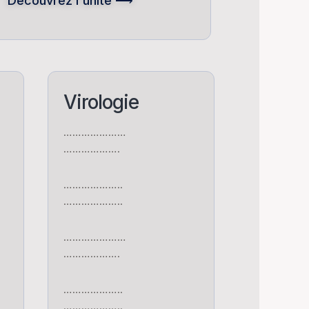
Découvrez l'unité ⟶
Virologie
…………………
……………….
………………..
………………..
…………………
……………….
………………..
………………..