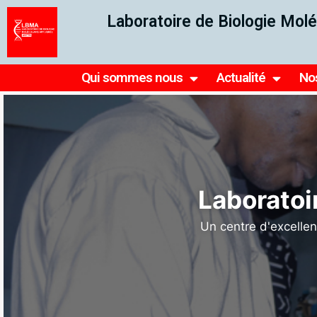
Laboratoire de Biologie Molé
Qui sommes nous
Actualité
No
Ensemb
reche
Le Laboratoire fait partie du 𝐝
𝐚𝐦𝐞́𝐫𝐢𝐜𝐚𝐢