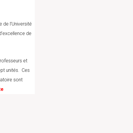
 de l’Université
d’excellence de
rofesseurs et
pt unités. Ces
ratoire sont
te