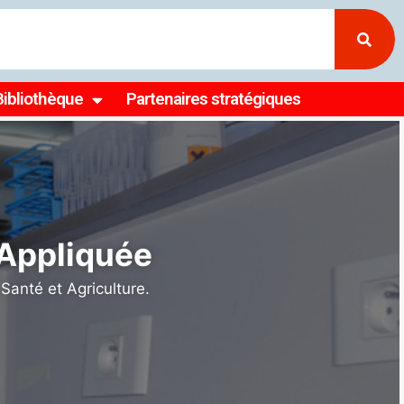
Bibliothèque
Partenaires stratégiques
ller la
 et en
𝐞́𝐬 𝐝𝐞 𝐥𝐚 𝐒𝐨𝐜𝐢𝐞́𝐭𝐞́
sseur Ousmane Koïta