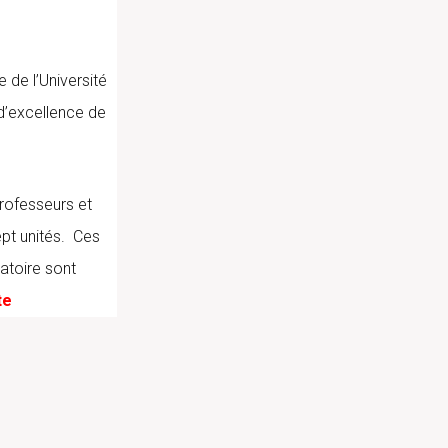
 de l’Université
d’excellence de
rofesseurs et
pt unités. Ces
ratoire sont
te