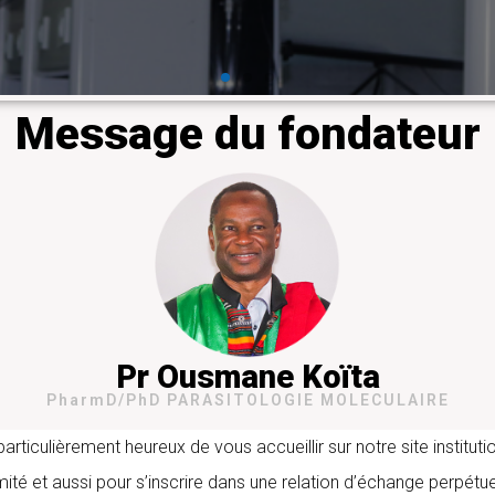
𝐮 𝐡𝐚𝐮𝐭 𝐂𝐨𝐥𝐥𝐞̀𝐠𝐞 𝐝𝐞𝐬 𝐛𝐨𝐮𝐫𝐬𝐢𝐞𝐫𝐬 𝐢𝐧𝐭𝐞𝐫𝐧𝐚𝐭𝐢𝐨𝐧𝐚𝐮𝐱 𝐝𝐢𝐬𝐭𝐢𝐧𝐠
𝐞 𝐝𝐞 𝐦𝐞́𝐝𝐞𝐜𝐢𝐧𝐞 𝐭𝐫𝐨𝐩𝐢𝐜𝐚𝐥𝐞 𝐞𝐭 𝐝'𝐡𝐲𝐠𝐢𝐞̀𝐧𝐞 à travers Profe
Message du fondateur
En savoir plus
Pr Ousmane Koïta
PharmD/PhD PARASITOLOGIE MOLECULAIRE
iculièrement heureux de vous accueillir sur notre site instituti
mité et aussi pour s’inscrire dans une relation d’échange perpétue