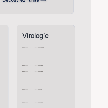
Découvrez l'unité ⟶
Virologie
…………………
……………….
………………..
………………..
…………………
……………….
………………..
………………..