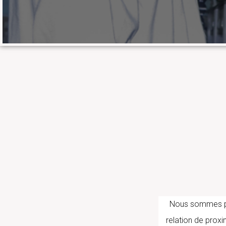
Le Laboratoire fait partie du 𝐝
𝐚𝐦𝐞́𝐫𝐢𝐜𝐚𝐢
Nous sommes part
relation de proxi