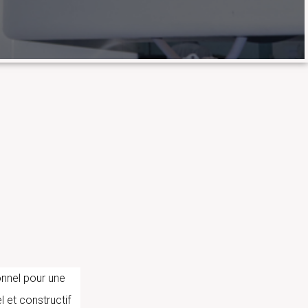
𝐞́𝐬 𝐝𝐞 𝐥𝐚 𝐒𝐨𝐜𝐢𝐞́𝐭𝐞́
sseur Ousmane Koïta
onnel pour une
l et constructif