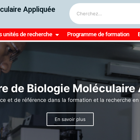
culaire Appliquée
s unités de recherche
Programme de formation
le, nous pouvons faire bri
rche en médecine tropicale
agriculture en Afrique