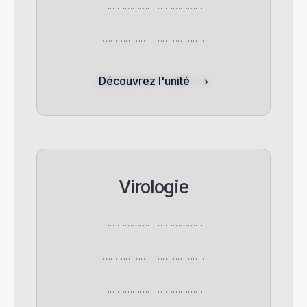
………………… ……………….
……………….. ………………..
Découvrez l'unité ⟶
Virologie
………………… ……………….
……………….. ………………..
………………… ……………….