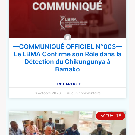
—COMMUNIQUÉ OFFICIEL N°003—
Le LBMA Confirme son Rôle dans la
Détection du Chikungunya à
Bamako
LIRE L'ARTICLE
3 octobre 2023
Aucun commentaire
ACTUALITÉ