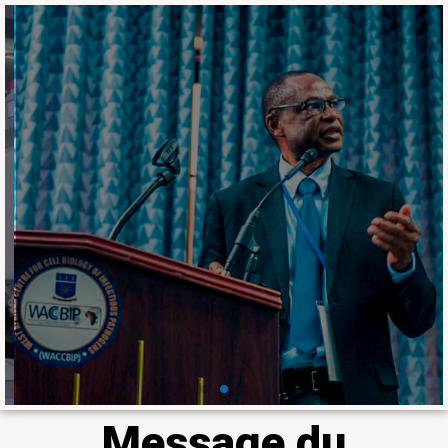
Ensemble, nous
pouvons faire briller la
recherche en
médecine tropicale et
en agriculture en
Afrique
Le Laboratoire fait partie du 𝐝𝐮 𝐡𝐚𝐮𝐭
𝐂𝐨𝐥𝐥𝐞̀𝐠𝐞 𝐝𝐞𝐬 𝐛𝐨𝐮𝐫𝐬𝐢𝐞𝐫𝐬 𝐢𝐧𝐭𝐞𝐫𝐧𝐚𝐭𝐢𝐨𝐧𝐚𝐮𝐱
𝐝𝐢𝐬𝐭𝐢𝐧𝐠𝐮𝐞́𝐬 𝐝𝐞 𝐥𝐚 𝐒𝐨𝐜𝐢𝐞́𝐭𝐞́ 𝐚𝐦𝐞́𝐫𝐢𝐜𝐚𝐢𝐧𝐞 𝐝𝐞
𝐦𝐞́𝐝𝐞𝐜𝐢𝐧𝐞 𝐭𝐫𝐨𝐩𝐢𝐜𝐚𝐥𝐞 𝐞𝐭 𝐝'𝐡𝐲𝐠𝐢𝐞̀𝐧𝐞 à travers
Professeur Ousmane Koïta
En savoir plus
Message du