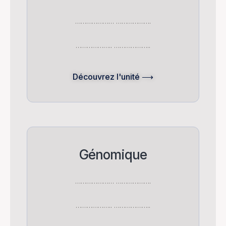
………………… ……………….
……………….. ………………..
Découvrez l'unité ⟶
Génomique
………………… ……………….
……………….. ………………..