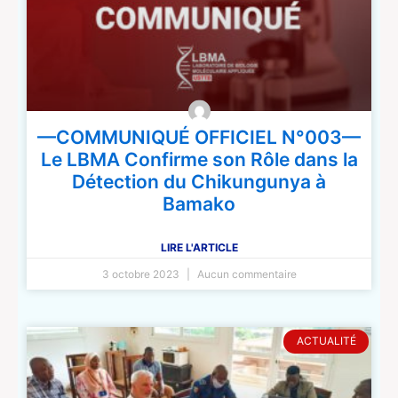
—COMMUNIQUÉ OFFICIEL N°003—
Le LBMA Confirme son Rôle dans la
Détection du Chikungunya à
Bamako
LIRE L'ARTICLE
3 octobre 2023
Aucun commentaire
ACTUALITÉ