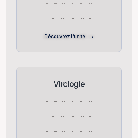
………………… ……………….
……………….. ………………..
Découvrez l'unité ⟶
Virologie
………………… ……………….
……………….. ………………..
………………… ……………….