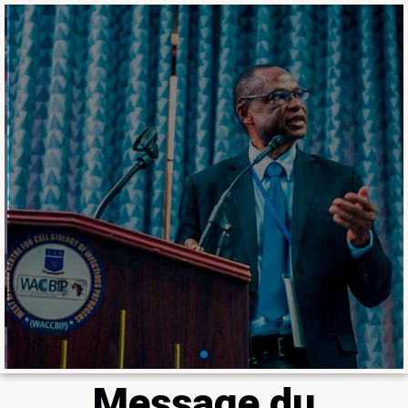
Ensemble, nous
pouvons faire briller la
recherche en
médecine tropicale et
en agriculture en
Afrique
Le Laboratoire fait partie du 𝐝𝐮 𝐡𝐚𝐮𝐭
𝐂𝐨𝐥𝐥𝐞̀𝐠𝐞 𝐝𝐞𝐬 𝐛𝐨𝐮𝐫𝐬𝐢𝐞𝐫𝐬 𝐢𝐧𝐭𝐞𝐫𝐧𝐚𝐭𝐢𝐨𝐧𝐚𝐮𝐱
𝐝𝐢𝐬𝐭𝐢𝐧𝐠𝐮𝐞́𝐬 𝐝𝐞 𝐥𝐚 𝐒𝐨𝐜𝐢𝐞́𝐭𝐞́ 𝐚𝐦𝐞́𝐫𝐢𝐜𝐚𝐢𝐧𝐞 𝐝𝐞
𝐦𝐞́𝐝𝐞𝐜𝐢𝐧𝐞 𝐭𝐫𝐨𝐩𝐢𝐜𝐚𝐥𝐞 𝐞𝐭 𝐝'𝐡𝐲𝐠𝐢𝐞̀𝐧𝐞 à travers
Professeur Ousmane Koïta
En savoir plus
Message du