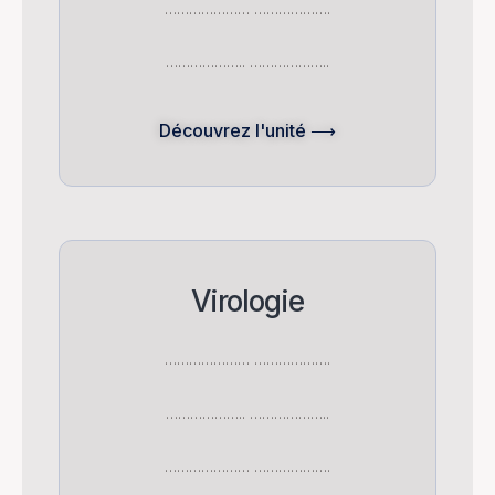
………………… ……………….
……………….. ………………..
Découvrez l'unité ⟶
Virologie
………………… ……………….
……………….. ………………..
………………… ……………….