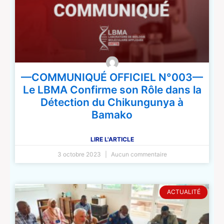
—COMMUNIQUÉ OFFICIEL N°003—
Le LBMA Confirme son Rôle dans la
Détection du Chikungunya à
Bamako
LIRE L'ARTICLE
3 octobre 2023
Aucun commentaire
ACTUALITÉ