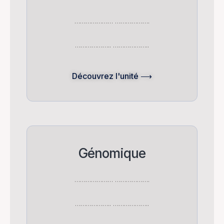
………………… ……………….
……………….. ………………..
Découvrez l'unité ⟶
Génomique
………………… ……………….
……………….. ………………..