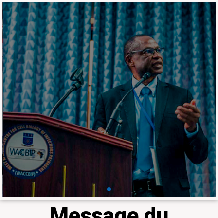
Ensemble, nous
pouvons faire briller la
recherche en
médecine tropicale et
en agriculture en
Afrique
Le Laboratoire fait partie du 𝐝𝐮 𝐡𝐚𝐮𝐭
𝐂𝐨𝐥𝐥𝐞̀𝐠𝐞 𝐝𝐞𝐬 𝐛𝐨𝐮𝐫𝐬𝐢𝐞𝐫𝐬 𝐢𝐧𝐭𝐞𝐫𝐧𝐚𝐭𝐢𝐨𝐧𝐚𝐮𝐱
𝐝𝐢𝐬𝐭𝐢𝐧𝐠𝐮𝐞́𝐬 𝐝𝐞 𝐥𝐚 𝐒𝐨𝐜𝐢𝐞́𝐭𝐞́ 𝐚𝐦𝐞́𝐫𝐢𝐜𝐚𝐢𝐧𝐞 𝐝𝐞
𝐦𝐞́𝐝𝐞𝐜𝐢𝐧𝐞 𝐭𝐫𝐨𝐩𝐢𝐜𝐚𝐥𝐞 𝐞𝐭 𝐝'𝐡𝐲𝐠𝐢𝐞̀𝐧𝐞 à travers
Professeur Ousmane Koïta
En savoir plus
Message du